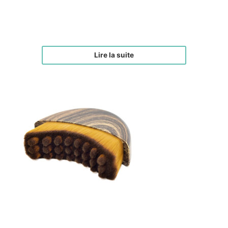
Brosse drainage lymphatique corps I Pré-
commande
€
70,00
Lire la suite