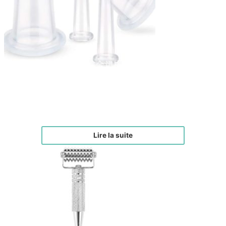
Ventouses visage – Éclat du teint
€
24,00
Lire la suite