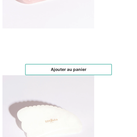
Gua-sha à dents en quartz rose
€
30,00
Ajouter au panier