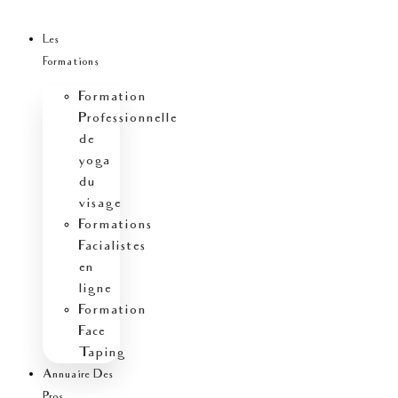
Aller
au
Les
contenu
Formations
Formation
Professionnelle
de
yoga
du
visage
Formations
Facialistes
en
ligne
Formation
Face
Taping
Annuaire Des
Pros