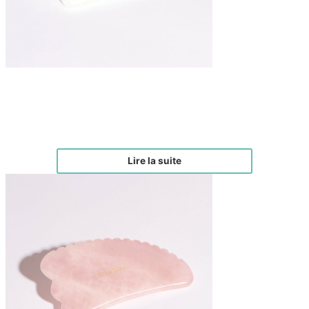
Gua-Sha Corne à dents en jade blanc
€
40,00
Lire la suite