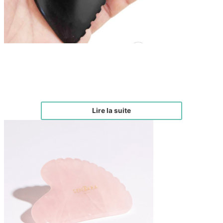
Gua Sha liftant – Jade noire
€
45,00
Lire la suite