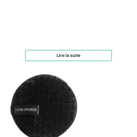
Duos brosses drainage lymphatique corps et
visage I Pré-commande
€
120,00
Lire la suite