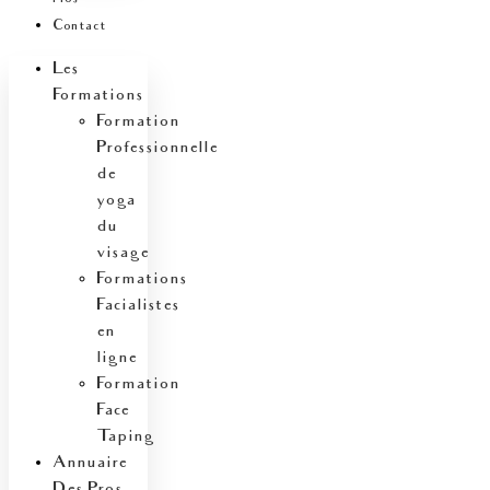
Contact
Les
Formations
Formation
Professionnelle
de
yoga
du
visage
Formations
Facialistes
en
ligne
Formation
Face
Taping
Annuaire
Des Pros