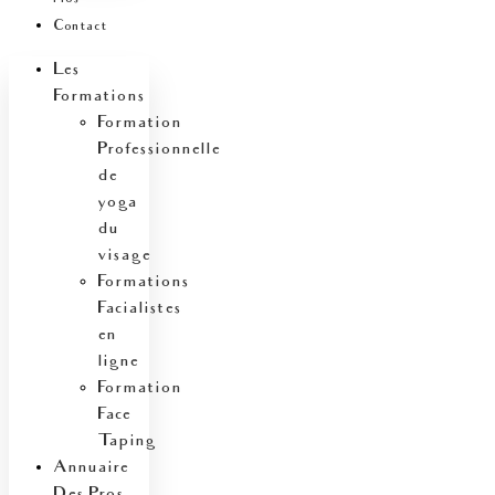
Contact
Les
Formations
Formation
Professionnelle
de
yoga
du
visage
Formations
Facialistes
en
ligne
Formation
Face
Taping
Annuaire
Des Pros