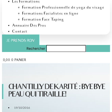
Les Formations
Formation Professionnelle de yoga du visage
Formations Facialistes en ligne
Formation Face Taping
Annuaire Des Pros
Contact
JE PRENDS RDV
Rechercher
€
0,00
0
PANIER
CHANTILLY DE KARITÉ : BYE BYE
PEAU QUI TIRAILLE!
19/10/2016