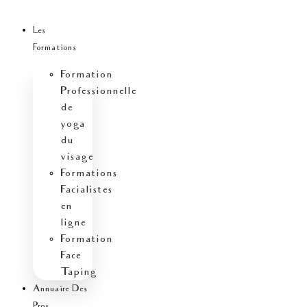
Aller
Écrivez
Nom
E-
Site
au
ici…
mail
Les
contenu
Formations
Formation
Professionnelle
de
yoga
du
visage
Formations
Facialistes
en
ligne
Formation
Face
Taping
Annuaire Des
Pros