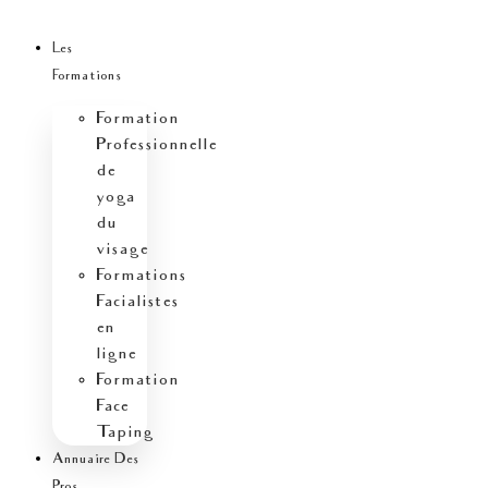
Aller
au
Les
contenu
Formations
Formation
Professionnelle
de
yoga
du
visage
Formations
Facialistes
en
ligne
Formation
Face
Taping
Annuaire Des
Pros