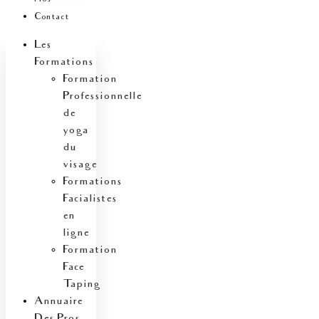
Contact
Les
Formations
Formation
Professionnelle
de
yoga
du
visage
Formations
Facialistes
en
ligne
Formation
Face
Taping
Annuaire
Des Pros