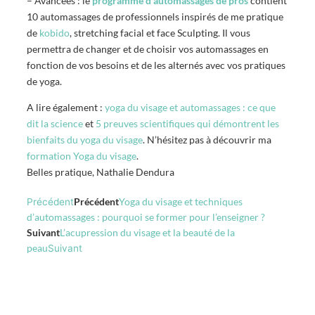
– Avancées : le
programme d’automassages de pros
contient
10 automassages de professionnels inspirés de me pratique
de
kobido
, stretching facial et face Sculpting. Il vous
permettra de changer et de choisir vos automassages en
fonction de vos besoins et de les alternés avec vos pratiques
de yoga.
A lire également :
yoga du visage et automassages : ce que
dit la science
et
5 preuves scientifiques qui démontrent les
bienfaits du yoga du visage
. N’hésitez pas à découvrir ma
formation Yoga du visage
.
Belles pratique, Nathalie Dendura
Précédent
Yoga du visage et techniques
Précédent
d’automassages : pourquoi se former pour l’enseigner ?
Suivant
L’acupression du visage et la beauté de la
peau
Suivant