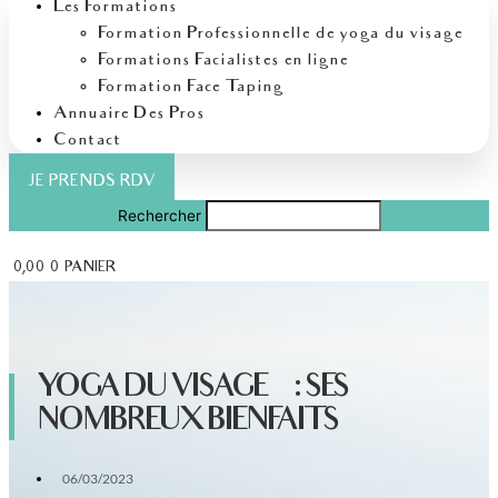
Les Formations
Formation Professionnelle de yoga du visage
Formations Facialistes en ligne
Formation Face Taping
Annuaire Des Pros
Contact
JE PRENDS RDV
Rechercher
€
0,00
0
PANIER
YOGA DU VISAGE : SES
NOMBREUX BIENFAITS
06/03/2023